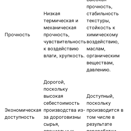
прочность,
Низкая
стабильность
термическая и
текстуры,
механическая
стойкость к
Прочность
прочность,
химическому
чувствительность
воздействию,
к воздействию
маслам,
влаги, хрупкость.
органическим
веществам,
давлению.
Дорогой,
поскольку
высокая
Доступный,
себестоимость
поскольку
Экономическая
производства из-
производится в
доступность
за дороговизны
том числе в
сырья,
результате
специальных
переработки.