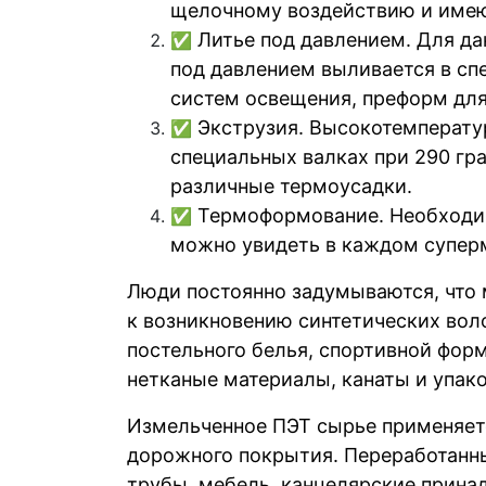
щелочному воздействию и имею
Литье под давлением. Для да
✅
под давлением выливается в сп
систем освещения, преформ для
Экструзия. Высокотемператур
✅
специальных валках при 290 гр
различные термоусадки.
Термоформование. Необходим
✅
можно увидеть в каждом суперм
Люди постоянно задумываются, что 
к возникновению синтетических вол
постельного белья, спортивной фор
нетканые материалы, канаты и упак
Измельченное ПЭТ сырье применяетс
дорожного покрытия. Переработанны
трубы, мебель, канцелярские прина