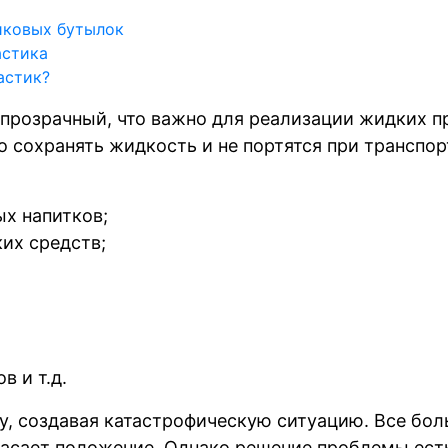
иковых бутылок
астика
астик?
и прозрачный, что важно для реализации жидких 
о сохранять жидкость и не портятся при транспо
х напитков;
их средств;
 и т.д.
у, создавая катастрофическую ситуацию. Все бол
пасает положение. Однако решение проблемы есть