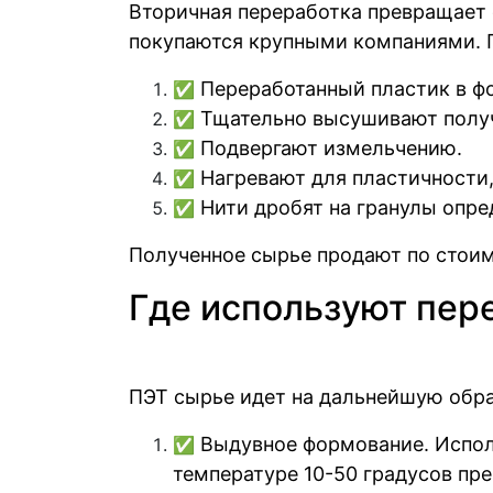
Вторичная переработка превращает 
покупаются крупными компаниями. П
Переработанный пластик в ф
✅
Тщательно высушивают полу
✅
Подвергают измельчению.
✅
Нагревают для пластичности,
✅
Нити дробят на гранулы опр
✅
Полученное сырье продают по стоимо
Где используют пер
ПЭТ сырье идет на дальнейшую обра
Выдувное формование. Исполь
✅
температуре 10-50 градусов пр