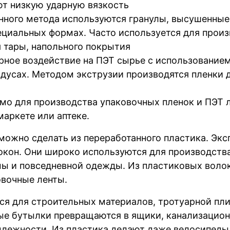
т низкую ударную вязкость
нного метода используются гранулы, высушенные 
ециальных формах. Часто используется для произ
 тары, напольного покрытия
ное воздействие на ПЭТ сырье с использованием
адусах. Методом экструзии производятся пленки 
о для производства упаковочных пленок и ПЭТ л
аркете или аптеке.
можно сделать из переработанного пластика. Эк
окон. Они широко используются для производства
мы и повседневной одежды. Из пластиковых волок
овочные ленты.
я для строительных материалов, тротуарной пли
е бутылки превращаются в ящики, канализацион
длежности. Из пластика делают даже велосипеды, 