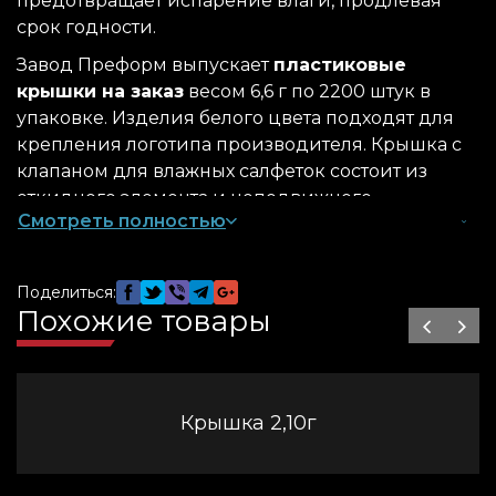
предотвращает испарение влаги, продлевая
срок годности.
Завод Преформ выпускает
пластиковые
крышки на заказ
весом 6,6 г по 2200 штук в
упаковке. Изделия белого цвета подходят для
крепления логотипа производителя. Крышка с
клапаном для влажных салфеток состоит из
откидного элемента и неподвижного
Смотреть полностью
основания, которое крепится клеем.
Почему используют пластиковую крышку
Поделиться:
для влажных салфеток
Похожие товары
Производители гигиенических товаров
используют пластиковый клапан для влажных
салфеток по ряду причин:
Крышка 2,10г
простое крепление;
практичность;