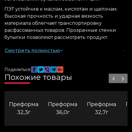
ПЭТ устойчив к маслам, кислотам и щелочам.
Высокая прочность и ударная вязкость
материала облегчает транспортировку
расфасованных товаров. Прозрачные стенки
бутылки позволяют рассмотреть продукт.
Смотреть полностью
Преформа 31,4 г под масло
Производители масла покупают заготовки для
Поделиться:
бутылок из-за их преимуществ:
Похожие товары
преформа 1,5
занимает мало места при
хранении;
сокращает время производства товара;
Преформа
Преформа
Преформа
П
не наносит вред экологии, сокращает отходы.
32,3г
36,0г
32,7г
Преформа 28 мм изготавливается по
индивидуальному заказу, учитывая