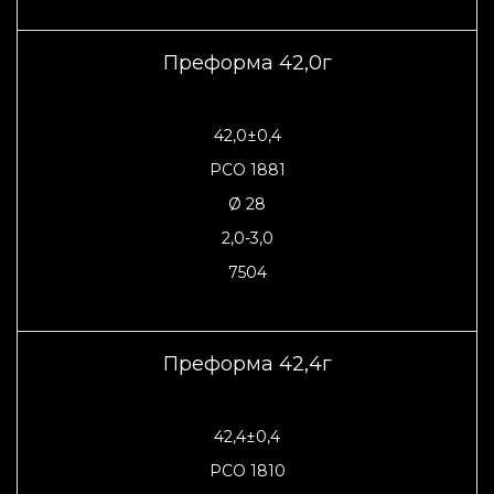
Преформа 42,0г
42,0±0,4
РСО 1881
Ø 28
2,0-3,0
7504
Преформа 42,4г
42,4±0,4
РСО 1810