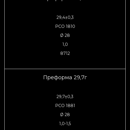
29,4±0,3
РСО 1810
Ø 28
1,0
8712
Преформа 29,7г
29,7±0,3
РСО 1881
Ø 28
1,0-1,5