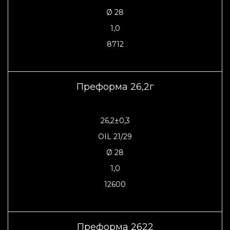
Ø 28
1,0
8712
Преформа 26,2г
26,2±0,3
OIL 21/29
Ø 28
1,0
12600
Преформа 2622