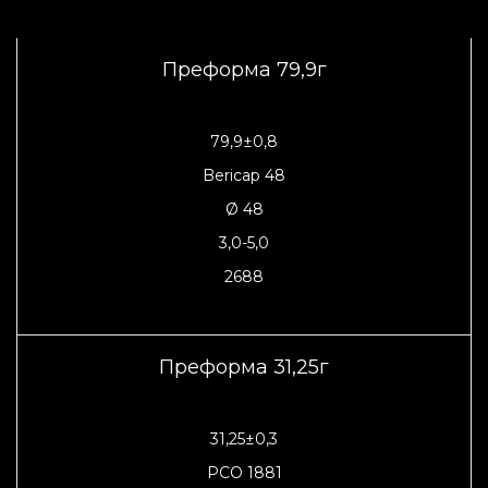
Преформа 79,9г
79,9±0,8
Bericap 48
Ø 48
3,0-5,0
2688
Преформа 31,25г
31,25±0,3
РСО 1881