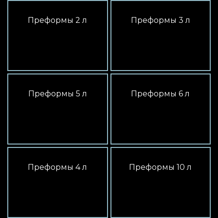
Преформы 2 л
Преформы 3 л
Преформы 5 л
Преформы 6 л
Преформы 4 л
Преформы 10 л