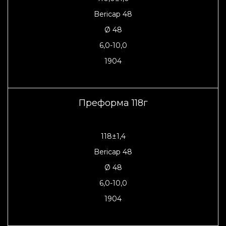
Bericap 48
Ø 48
6,0-10,0
1904
Преформа 118г
118±1,4
Bericap 48
Ø 48
6,0-10,0
1904