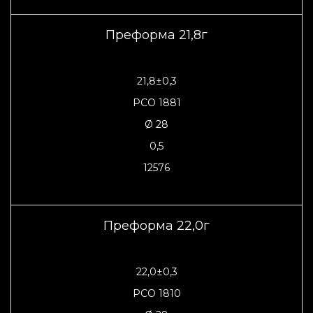
Преформа 21,8г
21,8±0,3
РСО 1881
Ø 28
0,5
12576
Преформа 22,0г
22,0±0,3
РСО 1810