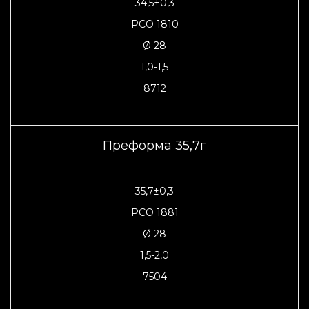
34,5±0,3
РСО 1810
Ø 28
1,0-1,5
8712
Преформа 35,7г
35,7±0,3
РСО 1881
Ø 28
1,5-2,0
7504