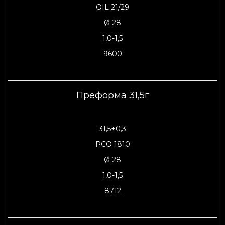
OIL 21/29
Ø 28
1,0-1,5
9600
Преформа 31,5г
31,5±0,3
РСО 1810
Ø 28
1,0-1,5
8712