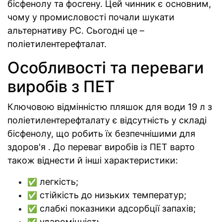
бісфенолу та фосгену. Цей чинник є основним,
чому у промисловості почали шукати
альтернативу РС. Сьогодні це –
поліетилентерефталат.
Особливості та переваги
виробів з ПЕТ
Ключовою відмінністю пляшок для води 19 л з
поліетилентерефталату є відсутність у складі
бісфенолу, що робить їх безпечнішими для
здоров'я . До переваг виробів із ПЕТ варто
також віднести й інші характеристики:
легкість;
✅
стійкість до низьких температур;
✅
слабкі показники адсорбції запахів;
✅
удароміцність.
✅