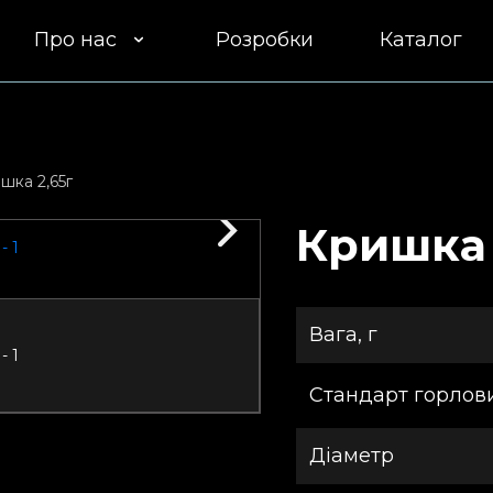
Про нас
Розробки
Каталог
Клієнти
Устаткування
шка 2,65г
Якість
Кришка 
Доставка
Вага, г
Участь у
тендерах
Стандарт горлов
Дiаметр