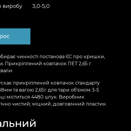
о виробу
3,0-5,0
прос
абирає чинності постанова ЄС про кришки,
х. Прикріплений ковпачок ПЕТ 2,65 г
вали.
скає прикріплений ковпачок стандарту
8мм та вагою 2,65г для тари об'ємом 3-5
овці міститься 4480 штук. Виробник
ічно чистий, міцний, довговічний пластик.
альний