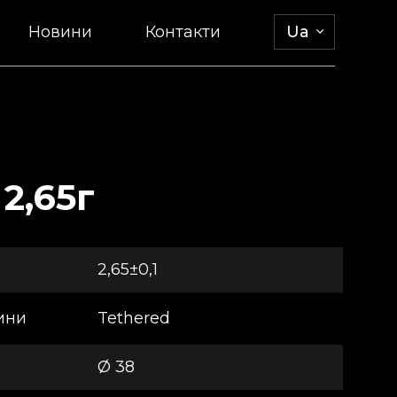
Новини
Контакти
Ua
2,65г
2,65±0,1
ини
Tethered
Ø 38