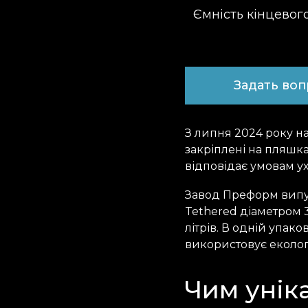
Ємність кінцевог
Задать во
З липня 2024 року н
закріплені на пляшка
відповідає умовам ух
Завод Преформ випу
Tethered діаметром 3
літрів. В одній упак
використовує еколог
Чим унік