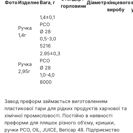
Фото
Изделие
Вага, г
Дiаметр
кінцевого
горловини
виробу
1,4±0,1
РСО
Ручка
Ø 28
1,4г
0,5-3,0
5216
2.95±0,3
РСО
Ручка
Ø 28
2,95г
1,0-4,0
8000
Завод преформ займається виготовленням
пластикової тари для рідких продуктів харчової та
хімічної промисловості. Постійно в наявності
преформи для пляшок різного об'єму, кришки,
ручки PCO, OIL, JUICE, Bericap 48. Підприємство