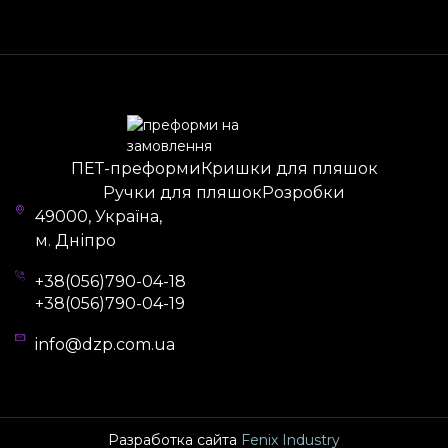
Модель 42 г випускається у синьому кольорі, але
за бажанням замовника можна змінити
стандартне забарвлення.
Переваги замовлення ПЕТ тари у
виробника
ПЕТ-преформи
Кришки для пляшок
Компанія «Завод ПРЕФОРМ» надає можливість
Ручки для пляшок
Розробки
купити преформу оптом
з гарантією якості.
49000, Україна,
Технологічний контроль здійснюється на всіх
м. Дніпро
етапах виробництва, за рахунок чого кінцева
+38(056)790-04-18
продукція позбавлена ​​шлюбу та відповідає
+38(056)790-04-19
заявленим технічним характеристикам.
Партії ПЕТ заготовок пакуються у поліетилен та
info@dzp.com.ua
гофрокороби, які зручно транспортувати
поштовими службами України. Щоб замовити
продукцію, залишайте онлайн заявку.
Разработка сайта
Fenix Industry