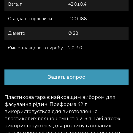
Вага, г
42,0±0,4
Стандарт горловини
РСО 1881
Дiаметр
Ø 28
Ємність кінцевого виробу
2,0-3,0
Задать вопрос
Пластикова тара є найкращим вибором для
фасування рідин. Преформа 42 г
використовується для виготовлення
пластикових пляшок ємністю 2-3 л. Такі літражі
використовуються для розливу газованих
напоїв, мінеральної води, промислових рідин.