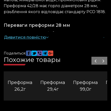
Преформа 42/28 має горло діаметром 28 мм,
різьблення якого відповідає стандарту PCO 1818.
Переваги преформи 28 мм
Тара виготовляється із безпечного
Дивитися повністю
гранульованого полімеру. Серед переваг
упаковки:
Поделиться:
легкість – вага виробу товару становить 42 г,
Похожие товары
тому оптову партію зручно транспортувати без
зайвих витрат;
герметичність
переформа 3л
щільно
загвинчується кришкою відповідного
Преформа
Преформа
Преформа
П
діаметру, що не допускає протікання та
26,2г
29,4г
99,0г
попадання бактерій ззовні.
економічність – тара підходить для
повторного використання.