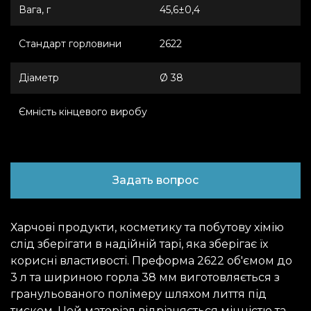
Вага, г
45,6±0,4
Стандарт горловини
2622
Дiаметр
Ø 38
Ємність кінцевого виробу
Задать вопрос
Харчові продукти, косметику та побутову хімію
слід зберігати в надійній тарі, яка зберігає їх
корисні властивості. Преформа 2622 об'ємом до
3 л та шириною горла 38 мм виготовляється з
гранульованого полімеру шляхом лиття під
тиском. Цей матеріал відрізняється міцністю та