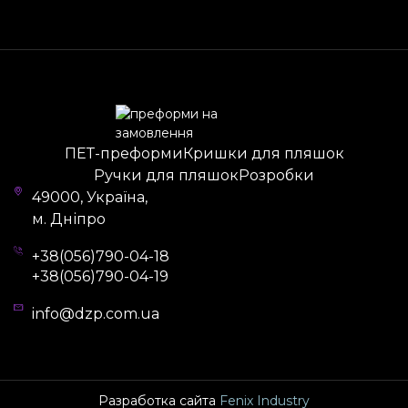
гігієнічність – пляшку з такої основи можна
герметично закрутити, внаслідок чого вона не
пропустить всередину забруднення та
бактерії.
Купити преформу 2622 можна оптом з
індивідуальним дизайном – логотип або
ПЕТ-преформи
Кришки для пляшок
гравіювання. Така особливість підкреслить
Ручки для пляшок
Розробки
фірмовий стиль та виділить продукцію на
49000, Україна,
прилавках магазину.
м. Дніпро
Де купити полімерну тару
+38(056)790-04-18
+38(056)790-04-19
Купити преформу
потрібного літражу можна у
компанії «Завод ПРЕФОРМ» – великого
info@dzp.com.ua
виробника пластикової тари та комплектуючих.
Вся продукція надійно пакується у гофроящики
та доставляється поштовими операторами по
всіх містах України.
Разработка сайта
Fenix Industry