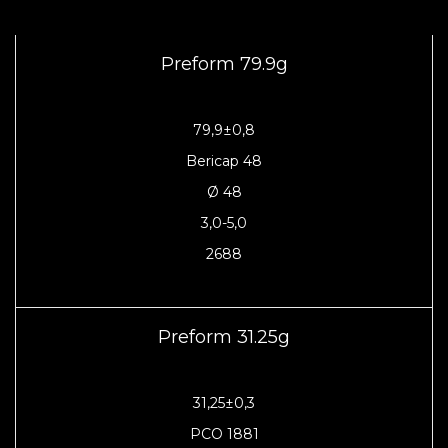
Preform 79.9g
79,9±0,8
Bericap 48
Ø 48
3,0-5,0
2688
Preform 31.25g
31,25±0,3
РСО 1881