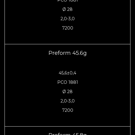
Ø 28
2,0-3,0
7200
Preform 45.6g
45,6±0,4
РСО 1881
Ø 28
2,0-3,0
7200