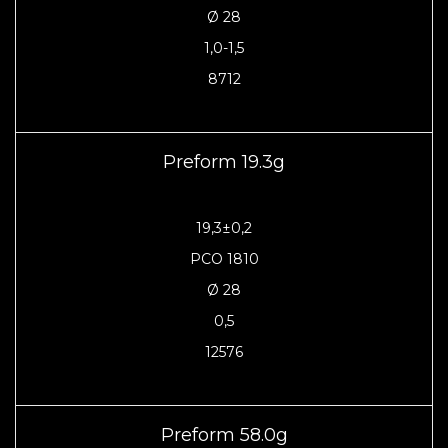
Ø 28
1,0-1,5
8712
Preform 19.3g
19,3±0,2
РСО 1810
Ø 28
0,5
12576
Preform 58.0g