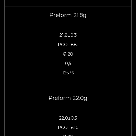
Preform 21.8g
21,8±0,3
РСО 1881
Ø 28
0,5
12576
Preform 22.0g
22,0±0,3
РСО 1810