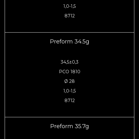
1,0-1,5
8712
Preform 34.5g
34,5±0,3
РСО 1810
Ø 28
1,0-1,5
8712
Preform 35.7g