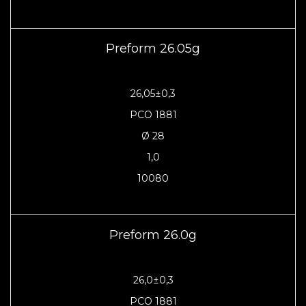
Preform 26.05g
26,05±0,3
PCO 1881
Ø 28
1,0
10080
Preform 26.0g
26,0±0,3
РСО 1881