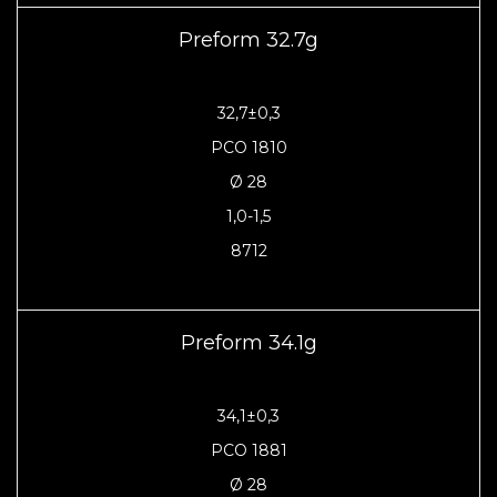
Preform 32.7g
32,7±0,3
РСО 1810
Ø 28
1,0-1,5
8712
Preform 34.1g
34,1±0,3
РСО 1881
Ø 28