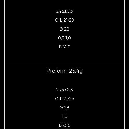
24,5±0,3
OIL 21/29
Ø 28
0,5-1,0
12600
Preform 25.4g
25,4±0,3
OIL 21/29
Ø 28
1,0
12600