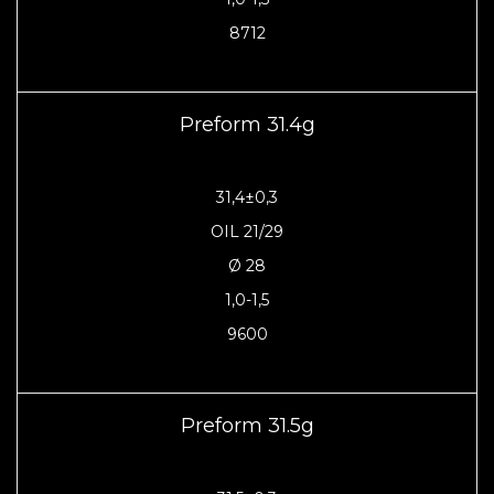
8712
Preform 31.4g
31,4±0,3
OIL 21/29
Ø 28
1,0-1,5
9600
Preform 31.5g