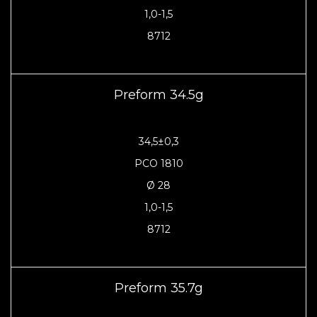
1,0-1,5
8712
Preform 34.5g
34,5±0,3
РСО 1810
Ø 28
1,0-1,5
8712
Preform 35.7g