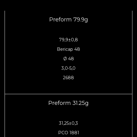
Preform 79.9g
79,9±0,8
Bericap 48
Ø 48
3,0-5,0
2688
Preform 31.25g
31,25±0,3
РСО 1881