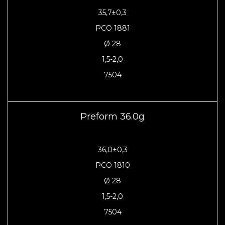
35,7±0,3
РСО 1881
Ø 28
1,5-2,0
7504
Preform 36.0g
36,0±0,3
РСО 1810
Ø 28
1,5-2,0
7504