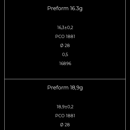
Preform 16.3g
16,3±0,2
РСО 1881
Ø 28
0,5
16896
Preform 18,9g
18,9±0,2
РСО 1881
Ø 28