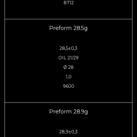
8712
Preform 28.5g
28,5±0,3
OIL 21/29
Ø 28
1,0
9600
Preform 28.9g
28,9±0,3