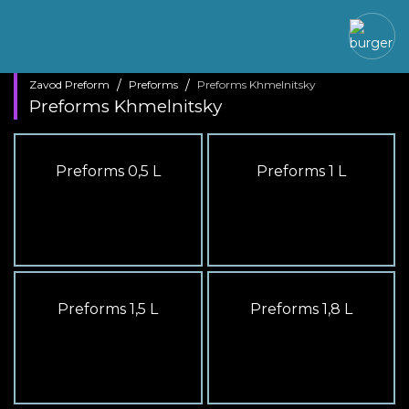
Zavod Preform
Preforms
Preforms Khmelnitsky
Preforms Khmelnitsky
Preforms 0,5 L
Preforms 1 L
Preforms 1,5 L
Preforms 1,8 L