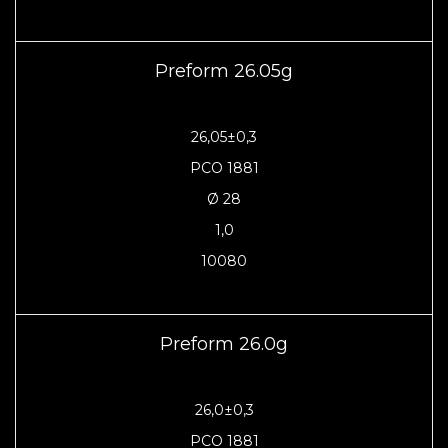
Preform 26.05g
26,05±0,3
PCO 1881
Ø 28
1,0
10080
Preform 26.0g
26,0±0,3
РСО 1881