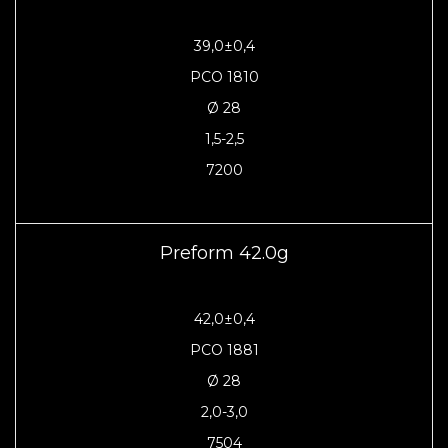
39,0±0,4
РСО 1810
Ø 28
1,5-2,5
7200
Preform 42.0g
42,0±0,4
РСО 1881
Ø 28
2,0-3,0
7504