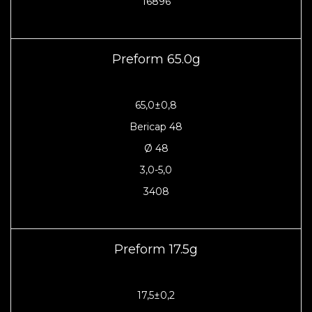
16896
Preform 65.0g
65,0±0,8
Bericap 48
Ø 48
3,0-5,0
3408
Preform 17.5g
17,5±0,2