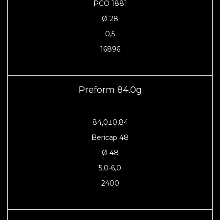
РСО 1881
Ø 28
0,5
16896
Preform 84.0g
84,0±0,84
Bericap 48
Ø 48
5,0-6,0
2400