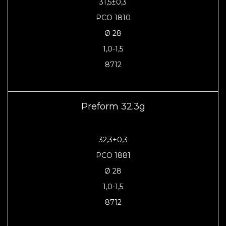
31,5±0,3
РСО 1810
Ø 28
1,0-1,5
8712
Preform 32.3g
32,3±0,3
РСО 1881
Ø 28
1,0-1,5
8712